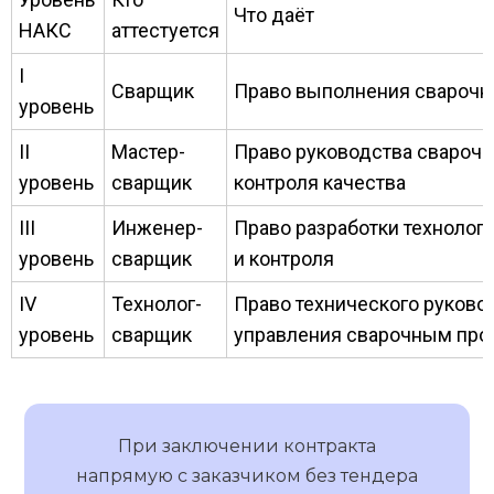
Что даёт
НАКС
аттестуется
I
Сварщик
Право выполнения сварочн
уровень
II
Мастер-
Право руководства свароч
уровень
сварщик
контроля качества
III
Инженер-
Право разработки технолог
уровень
сварщик
и контроля
IV
Технолог-
Право технического руково
уровень
сварщик
управления сварочным про
При заключении контракта
напрямую с заказчиком без тендера