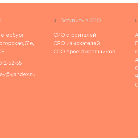
ы
Вступить в СРО
етербург,
СРО строителей
А
горская, 51е,
СРО изыскателей
09
СРО проектировщиков
А
 912-52-55
С
xey@yandex.ru
9
О